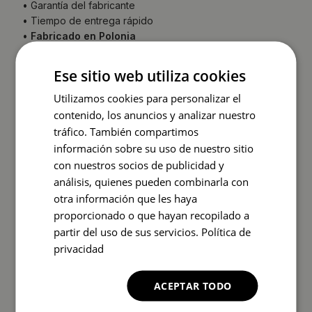
• Garantía del fabricante
• Tiempo de entrega rápido
•
Fabricado en Polonia
La parte trasera del espejo (lámina protectora) puede
variar en color respecto a la mostrada en la oferta.
No
Ese sitio web utiliza cookies
afecta la calidad del producto ni es motivo de
Utilizamos cookies para personalizar el
reclamación.
INSTRUCCIONES DE MONTAJE
contenido, los anuncios y analizar nuestro
tráfico. También compartimos
información sobre su uso de nuestro sitio
con nuestros socios de publicidad y
análisis, quienes pueden combinarla con
otra información que les haya
proporcionado o que hayan recopilado a
partir del uso de sus servicios.
Política de
privacidad
ACEPTAR TODO