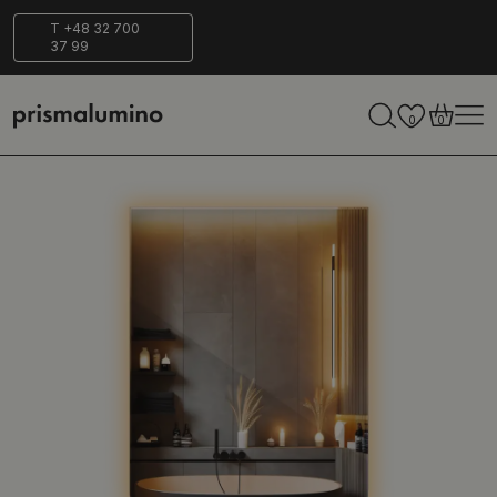
Entrega
Ecológico
T +48 32 700
37 99
segura
0
0