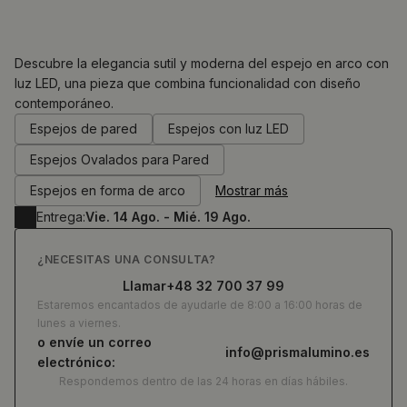
Descubre la elegancia sutil y moderna del espejo en arco con
luz LED, una pieza que combina funcionalidad con diseño
contemporáneo.
0.00
€
Espejos de pared
Espejos con luz LED
Espejos Ovalados para Pared
Espejos en forma de arco
Mostrar más
Entrega:
Vie. 14 Ago. - Mié. 19 Ago.
¿NECESITAS UNA CONSULTA?
Llamar
+48 32 700 37 99
Estaremos encantados de ayudarle de 8:00 a 16:00 horas de
lunes a viernes.
o envíe un correo
info@prismalumino.es
electrónico:
Respondemos dentro de las 24 horas en días hábiles.