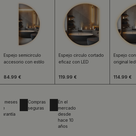
Espejo semicirculo
Espejo circulo cortado
Espejo con
accesorio con estilo
eficaz con LED
original le
84.99 €
119.99 €
114.99 €
 meses
Compras
En el
seguras
mercado
antía
desde
hace 10
años