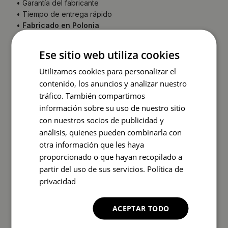
• Garantía del fabricante
• Tiempo de entrega rápido
•
Fabricado en Polonia
La parte trasera del espejo (lámina protectora) puede
variar en color respecto a la imagen mostrada en la
Ese sitio web utiliza cookies
oferta.
Esto no afecta la calidad del producto ni es
motivo de reclamación.
Utilizamos cookies para personalizar el
INSTRUCCIONES DE MONTAJE
contenido, los anuncios y analizar nuestro
tráfico. También compartimos
información sobre su uso de nuestro sitio
con nuestros socios de publicidad y
análisis, quienes pueden combinarla con
otra información que les haya
proporcionado o que hayan recopilado a
partir del uso de sus servicios.
Política de
privacidad
ACEPTAR TODO