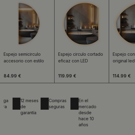
Espejo semicirculo
Espejo circulo cortado
Espejo con
accesorio con estilo
eficaz con LED
original le
84.99 €
119.99 €
114.99 €
12 meses
Compras
En el
de
seguras
mercado
garantía
desde
hace 10
años