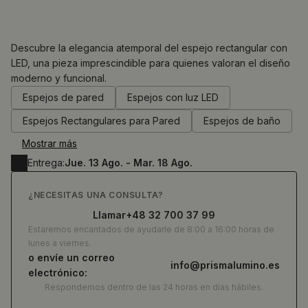
Descubre la elegancia atemporal del espejo rectangular con
LED, una pieza imprescindible para quienes valoran el diseño
moderno y funcional.
0.00
€
Espejos de pared
Espejos con luz LED
Espejos Rectangulares para Pared
Espejos de baño
Mostrar más
Entrega:
Jue. 13 Ago. - Mar. 18 Ago.
¿NECESITAS UNA CONSULTA?
Llamar
+48 32 700 37 99
Estaremos encantados de ayudarle de 8:00 a 16:00 horas de
lunes a viernes.
o envíe un correo
info@prismalumino.es
electrónico:
Respondemos dentro de las 24 horas en días hábiles.