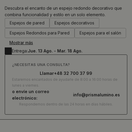
Descubra el encanto de un espejo redondo decorativo que
combina funcionalidad y estilo en un solo elemento.
0.00
€
Espejos de pared
Espejos decorativos
Espejos Redondos para Pared
Espejos para el salón
Mostrar más
Entrega:
Jue. 13 Ago. - Mar. 18 Ago.
¿NECESITAS UNA CONSULTA?
Llamar
+48 32 700 37 99
Estaremos encantados de ayudarle de 8:00 a 16:00 horas de
lunes a viernes.
o envíe un correo
info@prismalumino.es
electrónico:
Respondemos dentro de las 24 horas en días hábiles.