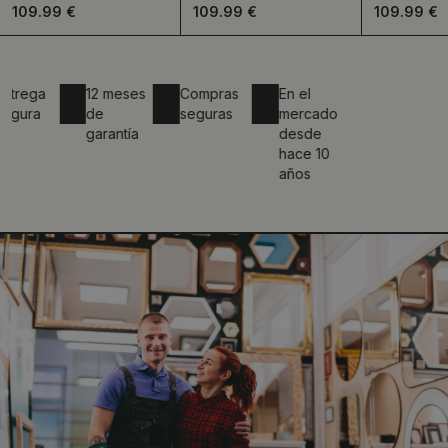
109.99 €
109.99 €
109.99 €
ga
12 meses
Compras
En el
ra
de
seguras
mercado
garantía
desde
hace 10
años