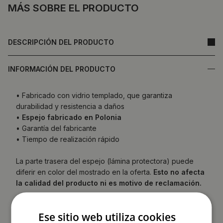
MÁS SOBRE EL PRODUCTO
DESCRIPCIÓN DEL PRODUCTO
INFORMACIÓN DEL PRODUCTO
• Fabricado con vidrio templado, que garantiza
durabilidad y resistencia a daños
•
Espejo fabricado en Polonia
• Garantía del fabricante
• Tiempo de realización rápido
La parte trasera del espejo (lámina protectora) puede
diferir en color del mostrado en la oferta.
Esto no afecta
la calidad del producto ni es motivo de reclamación.
Ese sitio web utiliza cookies